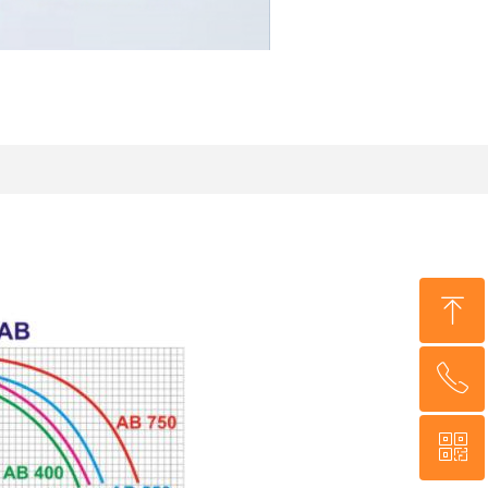
ꁸ
ꂅ
回到顶部
ꀥ
0571-56393605