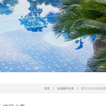
首页
ꄲ
泳池循环水泵
ꄲ
爱克专业泳池温泉泵