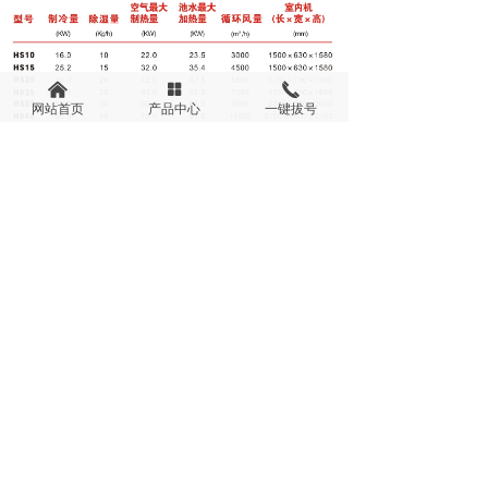
낀
넒
끅
网站首页
产品中心
一键拔号
前一个：
无
ꄴ
后一个：
爱克三集一体 泳池恒温除湿热泵
ꄲ
杭州尚层泳池工程有限公司
联系电话：0571-56393605
联系人：马先生